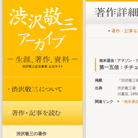
著作・記事を
南米通信 : アマゾン
第一五信：チチェ
掲載
『渋沢敬三著作
出典
渋沢敬三著『
川書店, 195
関連リンク
『南米通信
渋沢敬三の著作