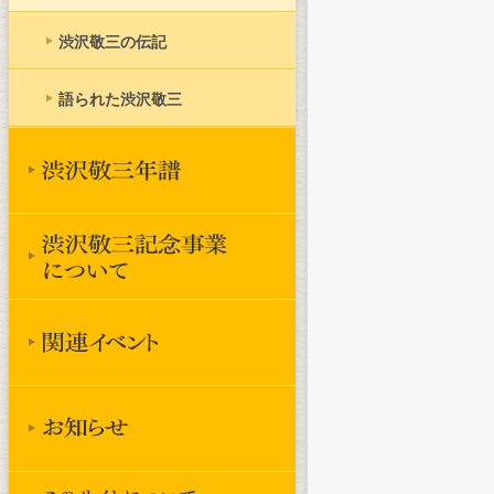
渋沢敬三の伝記
語られた渋沢敬三