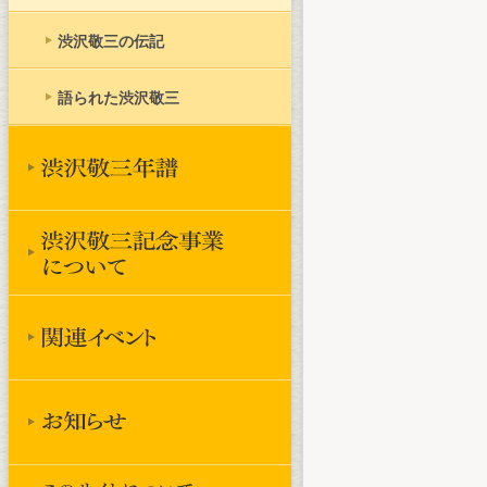
渋沢敬三の伝記
語られた渋沢敬三