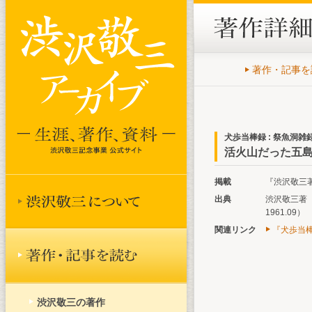
著作・記事を
犬歩当棒録 : 祭魚洞雑
活火山だった五島翁
掲載
『渋沢敬三著作
出典
渋沢敬三著『
1961.09）
関連リンク
『犬歩当棒
渋沢敬三の著作