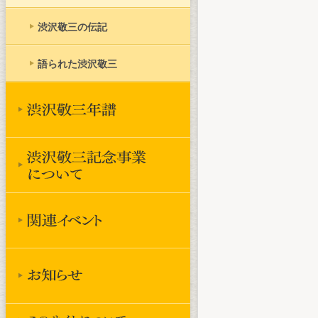
渋沢敬三の伝記
語られた渋沢敬三