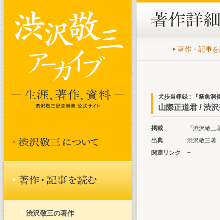
著作・記事を
犬歩当棒録 : 『祭魚
山際正道君 / 渋
掲載
『渋沢敬三著作
出典
渋沢敬三著『
関連リンク
−
渋沢敬三の著作