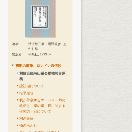
著者
渋沢敬三著；網野善彦［ほ
か］編
出版者
平凡社, 1993.07
初期の随筆、ロンドン通信抄
桐陰会臨時山岳会動物報告原
稿
諏訪湖について
松平定信
我が尊敬するエーベリー卿の
略伝と、卿の蟻・蜂に関する
研究の一部について
桐の葉蔭
物のあわれ