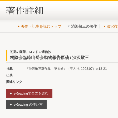
著作・記事を読むトップ
渋沢敬三の著作
渋沢敬
初期の随筆、ロンドン通信抄
桐陰会臨時山岳会動物報告原稿 / 渋沢敬三
掲載
『渋沢敬三著作集 第５巻』（平凡社, 1993.07）p.13-21
出典
−
関連リンク
−
eReadingで全文を読む
eReading の使い方