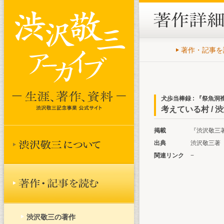
著作・記事を
犬歩当棒録 : 『祭魚
考えている村 / 
掲載
『渋沢敬三著作
出典
渋沢敬三著『
関連リンク
−
渋沢敬三の著作