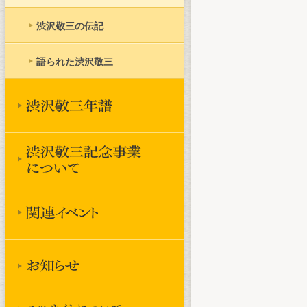
渋沢敬三の伝記
語られた渋沢敬三