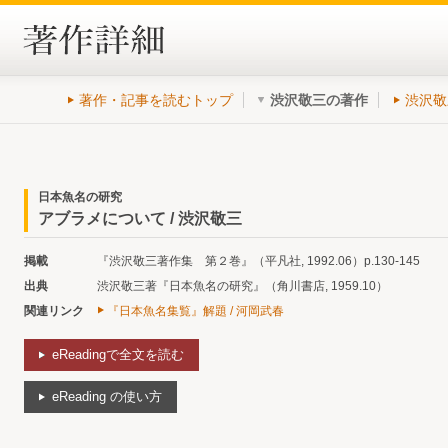
著作・記事を読むトップ
渋沢敬三の著作
渋沢敬
日本魚名の研究
アブラメについて / 渋沢敬三
掲載
『渋沢敬三著作集 第２巻』（平凡社, 1992.06）p.130-145
出典
渋沢敬三著『日本魚名の研究』（角川書店, 1959.10）
関連リンク
『日本魚名集覧』解題 / 河岡武春
eReadingで全文を読む
eReading の使い方