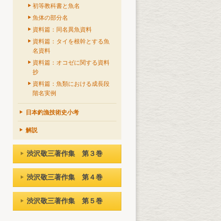
初等教科書と魚名
魚体の部分名
資料篇：同名異魚資料
資料篇：タイを根幹とする魚
名資料
資料篇：オコゼに関する資料
抄
資料篇：魚類における成長段
階名実例
日本釣漁技術史小考
解説
渋沢敬三著作集 第３巻
渋沢敬三著作集 第４巻
渋沢敬三著作集 第５巻