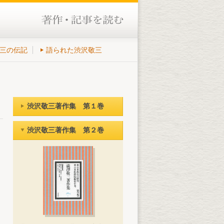
三の伝記
語られた渋沢敬三
渋沢敬三著作集 第１巻
渋沢敬三著作集 第２巻