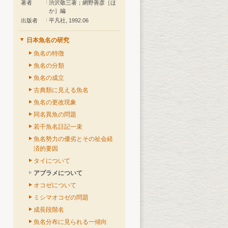
著者
渋沢敬三著；網野善彦［ほ
か］編
出版者
平凡社, 1992.06
日本魚名の研究
魚名の特徴
魚名の分類
魚名の成立
古典類に見える魚名
魚名の更改現象
同名異魚の問題
若干魚名註記一束
魚名勢力の優劣とその祉会経
済的要因
タイについて
アブラメについて
オコゼについて
ミシマオコゼの問題
成長段階名
魚名分布に見られる一傾向