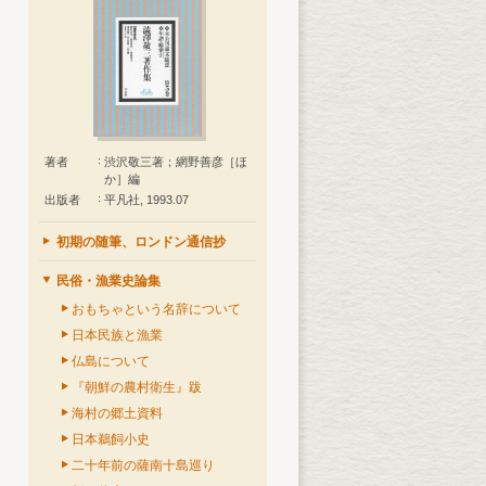
著者
渋沢敬三著；網野善彦［ほ
か］編
出版者
平凡社, 1993.07
初期の随筆、ロンドン通信抄
民俗・漁業史論集
おもちゃという名辞について
日本民族と漁業
仏島について
『朝鮮の農村衛生』跋
海村の郷土資料
日本鵜飼小史
二十年前の薩南十島巡り