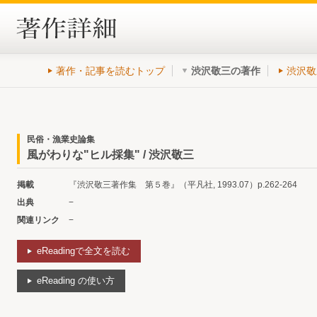
著作・記事を読むトップ
渋沢敬三の著作
渋沢敬
民俗・漁業史論集
風がわりな"ヒル採集" / 渋沢敬三
掲載
『渋沢敬三著作集 第５巻』（平凡社, 1993.07）p.262-264
出典
−
関連リンク
−
eReadingで全文を読む
eReading の使い方