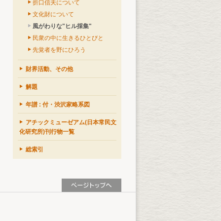
折口信夫について
文化財について
風がわりな"ヒル採集"
民衆の中に生きるひとびと
先覚者を野にひろう
財界活動、その他
解題
年譜 : 付・渋沢家略系図
アチックミューゼアム(日本常民文
化研究所)刊行物一覧
総索引