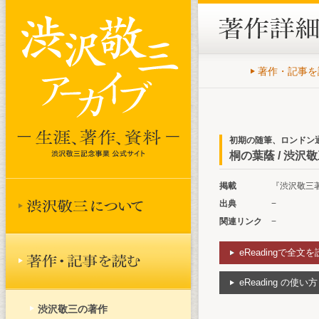
著作・記事を
初期の随筆、ロンドン
桐の葉蔭 / 渋沢
掲載
『渋沢敬三著作
出典
−
関連リンク
−
eReadingで全文
eReading の使い方
渋沢敬三の著作