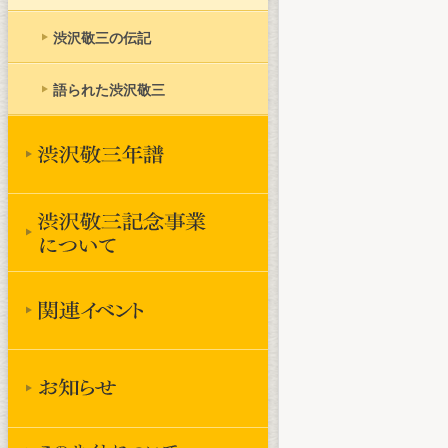
渋沢敬三の伝記
語られた渋沢敬三