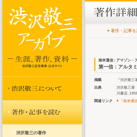
著作・記事を
南米通信 : アマゾン
第一信：アルタミラ
掲載
『渋沢敬三著作
出典
渋沢敬三著『
川書店, 195
関連リンク
『南米通信
渋沢敬三の著作