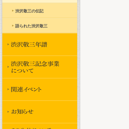
渋沢敬三の伝記
語られた渋沢敬三