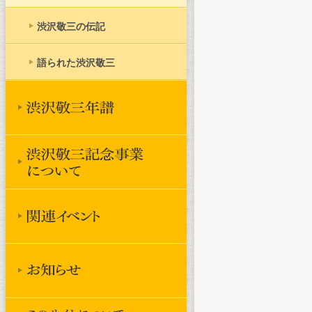
渋沢敬三の伝記
語られた渋沢敬三