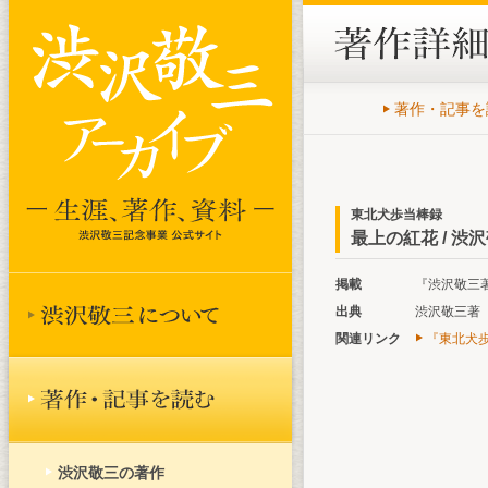
著作・記事を
東北犬歩当棒録
最上の紅花 / 渋
掲載
『渋沢敬三著作
出典
渋沢敬三著『
関連リンク
『東北犬歩
渋沢敬三の著作