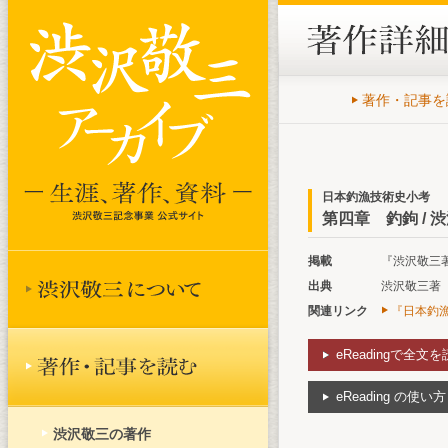
著作・記事を
日本釣漁技術史小考
第四章 釣鉤 / 
掲載
『渋沢敬三著作
出典
渋沢敬三著『
関連リンク
『日本釣漁
eReadingで全文
eReading の使い方
渋沢敬三の著作