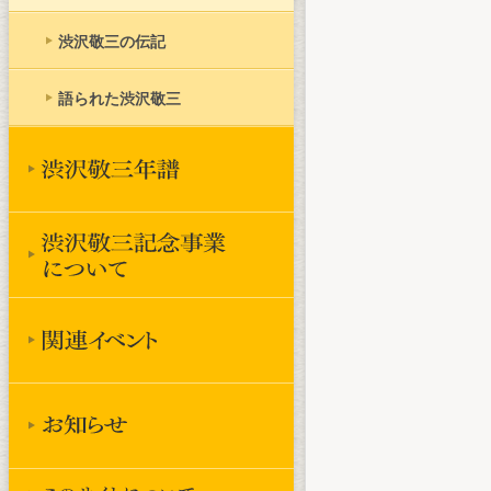
渋沢敬三の伝記
語られた渋沢敬三