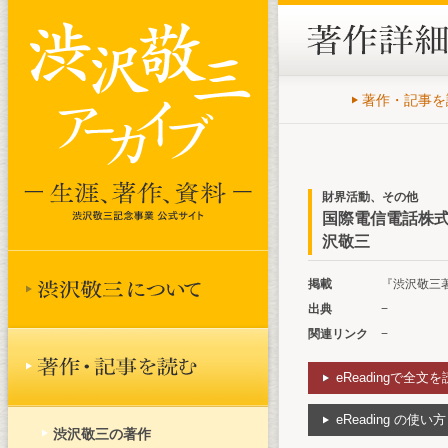
著作・記事を
財界活動、その他
国際電信電話株式
沢敬三
掲載
『渋沢敬三著作
出典
−
関連リンク
−
eReadingで全文
eReading の使い方
渋沢敬三の著作