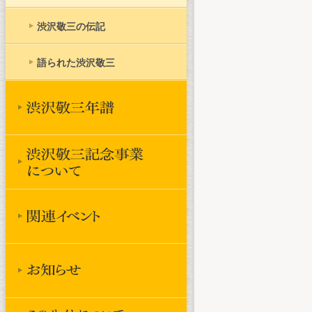
渋沢敬三の伝記
語られた渋沢敬三