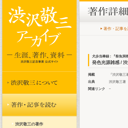
著作・記事を
犬歩当棒録 : 『祭魚
発色光源雑感 / 
掲載
『渋沢敬三著作
出典
渋沢敬三著『
関連リンク
−
渋沢敬三の著作