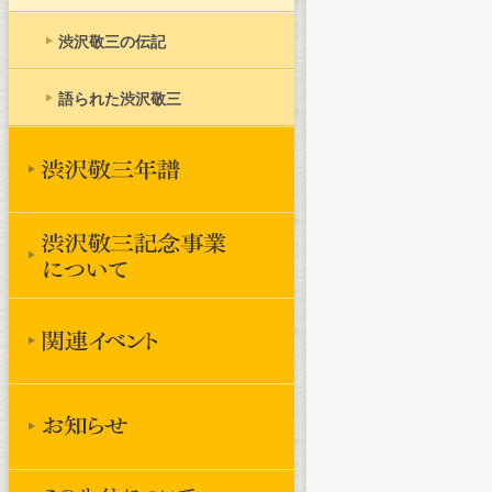
渋沢敬三の伝記
語られた渋沢敬三