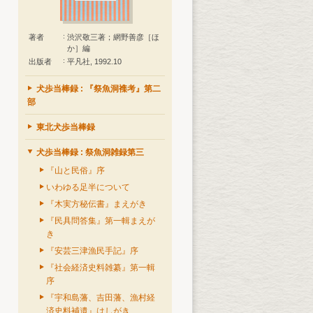
著者
渋沢敬三著；網野善彦［ほ
か］編
出版者
平凡社, 1992.10
犬歩当棒録 : 『祭魚洞襍考』第二
部
東北犬歩当棒録
犬歩当棒録 : 祭魚洞雑録第三
『山と民俗』序
いわゆる足半について
『木実方秘伝書』まえがき
『民具問答集』第一輯まえが
き
『安芸三津漁民手記』序
『社会経済史料雑纂』第一輯
序
『宇和島藩、吉田藩、漁村経
済史料補遺』はしがき