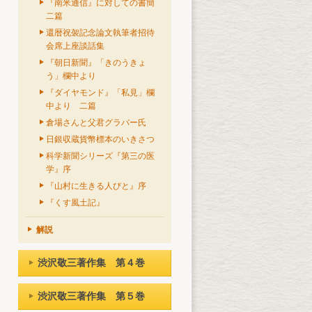
『南米通信』に対しての書簡
二篇
還暦祝袈記念論文執筆者招待
会席上座談話集
『朝日新聞』「きのうきょ
う」欄中より
『ダイヤモンド』「私見」欄
中より 二篇
倉場さんと父君グラバー氏
日銀収蔵貨幣標本のいきさつ
科学新聞シリーズ『第三の医
学』序
『山村に生きる人びと』序
『くす風土記』
解説
渋沢敬三著作集 第４巻
渋沢敬三著作集 第５巻