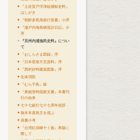
『土佐室戸浮津組捕鯨史料』
はしがき
『朝鮮多島海旅行覚書』小序
『瀬戸内海島嶼巡訪日記』小
序
『豆州内浦漁民史料』につい
て
『おしらさま図録』序
『日本星座方言資料』序
『西村好時建築図集』序
生体消防
『むら千鳥』跋
『奥能登時国家文書』本書刊
行の由来
七十七銀行七十七周年祝辞
御木本真珠王を偲ぶ
肩書小考
『台湾紅頭嶼ヤミ族』再版に
際して