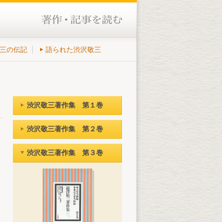
三の伝記
語られた渋沢敬三
渋沢敬三著作集 第１巻
渋沢敬三著作集 第２巻
渋沢敬三著作集 第３巻