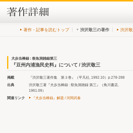
著作・記事を読むトップ
渋沢敬三の著作
渋沢敬
犬歩当棒録 : 祭魚洞雑録第三
『豆州内浦漁民史料』について / 渋沢敬三
掲載
『渋沢敬三著作集 第３巻』（平凡社, 1992.10）p.278-288
出典
渋沢敬三著『犬歩当棒録 : 祭魚洞雑録 第三』（角川書店,
1961.09）
関連リンク
『犬歩当棒録』解題 / 河岡武春