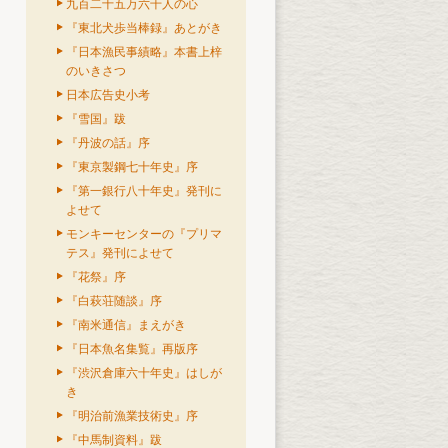
九百二十五万六千人の心
『東北犬歩当棒録』あとがき
『日本漁民事績略』本書上梓
のいきさつ
日本広告史小考
『雪国』跋
『丹波の話』序
『東京製鋼七十年史』序
『第一銀行八十年史』発刊に
よせて
モンキーセンターの『プリマ
テス』発刊によせて
『花祭』序
『白萩荘随談』序
『南米通信』まえがき
『日本魚名集覧』再版序
『渋沢倉庫六十年史』はしが
き
『明治前漁業技術史』序
『中馬制資料』跋