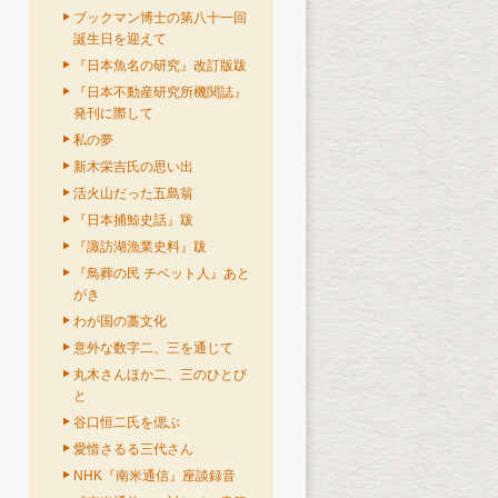
ブックマン博士の第八十一回
誕生日を迎えて
『日本魚名の研究』改訂版跋
『日本不動産研究所機関誌』
発刊に際して
私の夢
新木栄吉氏の思い出
活火山だった五島翁
『日本捕鯨史話』跋
『諏訪湖漁業史料』跋
『鳥葬の民 チベット人』あと
がき
わが国の藁文化
意外な数字二、三を通じて
丸木さんほか二、三のひとび
と
谷口恒二氏を偲ぶ
愛惜さるる三代さん
NHK『南米通信』座談録音