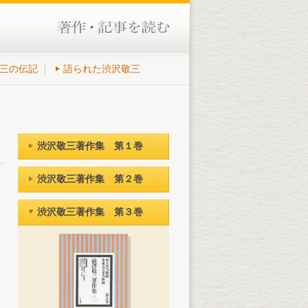
三の伝記
語られた渋沢敬三
渋沢敬三著作集 第１巻
渋沢敬三著作集 第２巻
渋沢敬三著作集 第３巻