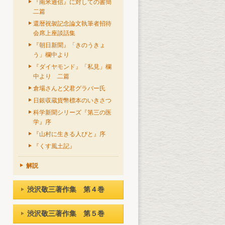
『南米通信』に対しての書簡
二篇
還暦祝袈記念論文執筆者招待
会席上座談話集
『朝日新聞』「きのうきょ
う」欄中より
『ダイヤモンド』「私見」欄
中より 二篇
倉場さんと父君グラバー氏
日銀収蔵貨幣標本のいきさつ
科学新聞シリーズ『第三の医
学』序
『山村に生きる人びと』序
『くす風土記』
解説
渋沢敬三著作集 第４巻
渋沢敬三著作集 第５巻