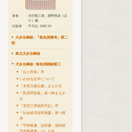
著者
渋沢敬三著；網野善彦［ほ
か］編
出版者
平凡社, 1992.10
犬歩当棒録 : 『祭魚洞襍考』第二
部
東北犬歩当棒録
犬歩当棒録 : 祭魚洞雑録第三
『山と民俗』序
いわゆる足半について
『木実方秘伝書』まえがき
『民具問答集』第一輯まえが
き
『安芸三津漁民手記』序
『社会経済史料雑纂』第一輯
序
『宇和島藩、吉田藩、漁村経
済史料補遺』はしがき