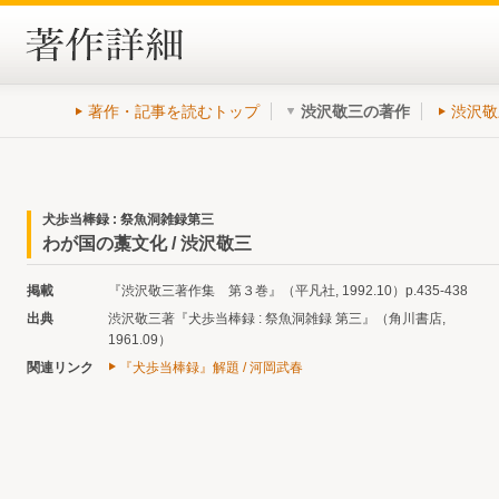
著作・記事を読むトップ
渋沢敬三の著作
渋沢敬
犬歩当棒録 : 祭魚洞雑録第三
わが国の藁文化 / 渋沢敬三
掲載
『渋沢敬三著作集 第３巻』（平凡社, 1992.10）p.435-438
出典
渋沢敬三著『犬歩当棒録 : 祭魚洞雑録 第三』（角川書店,
1961.09）
関連リンク
『犬歩当棒録』解題 / 河岡武春