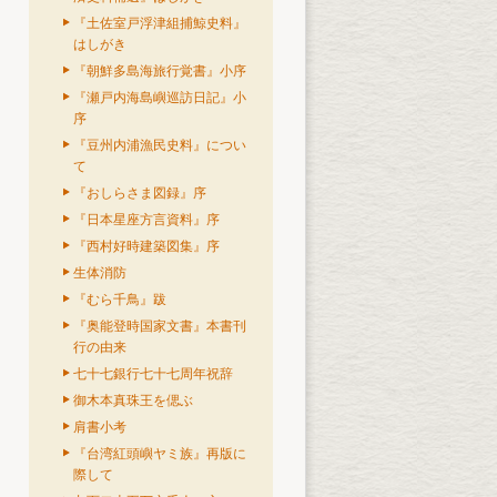
『土佐室戸浮津組捕鯨史料』
はしがき
『朝鮮多島海旅行覚書』小序
『瀬戸内海島嶼巡訪日記』小
序
『豆州内浦漁民史料』につい
て
『おしらさま図録』序
『日本星座方言資料』序
『西村好時建築図集』序
生体消防
『むら千鳥』跋
『奥能登時国家文書』本書刊
行の由来
七十七銀行七十七周年祝辞
御木本真珠王を偲ぶ
肩書小考
『台湾紅頭嶼ヤミ族』再版に
際して