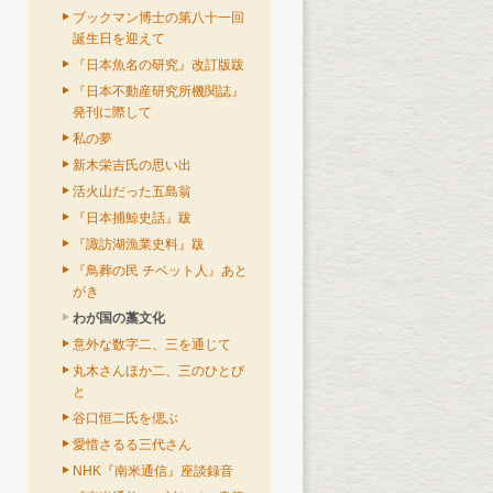
ブックマン博士の第八十一回
誕生日を迎えて
『日本魚名の研究』改訂版跋
『日本不動産研究所機関誌』
発刊に際して
私の夢
新木栄吉氏の思い出
活火山だった五島翁
『日本捕鯨史話』跋
『諏訪湖漁業史料』跋
『鳥葬の民 チベット人』あと
がき
わが国の藁文化
意外な数字二、三を通じて
丸木さんほか二、三のひとび
と
谷口恒二氏を偲ぶ
愛惜さるる三代さん
NHK『南米通信』座談録音