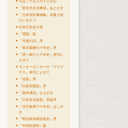
九百二十五万六千人の心
『東北犬歩当棒録』あとがき
『日本漁民事績略』本書上梓
のいきさつ
日本広告史小考
『雪国』跋
『丹波の話』序
『東京製鋼七十年史』序
『第一銀行八十年史』発刊に
よせて
モンキーセンターの『プリマ
テス』発刊によせて
『花祭』序
『白萩荘随談』序
『南米通信』まえがき
『日本魚名集覧』再版序
『渋沢倉庫六十年史』はしが
き
『明治前漁業技術史』序
『中馬制資料』跋