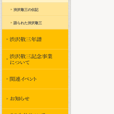
渋沢敬三の伝記
語られた渋沢敬三