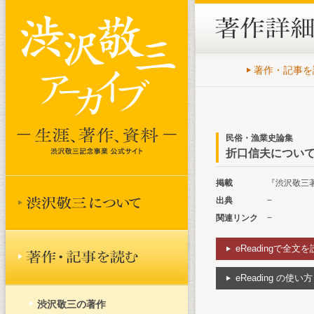
著作・記事を
民俗・漁業史論集
折口信夫について 
掲載
『渋沢敬三著作
出典
−
関連リンク
−
eReadingで全文
eReading の使い方
渋沢敬三の著作