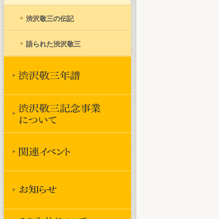
渋沢敬三の伝記
語られた渋沢敬三