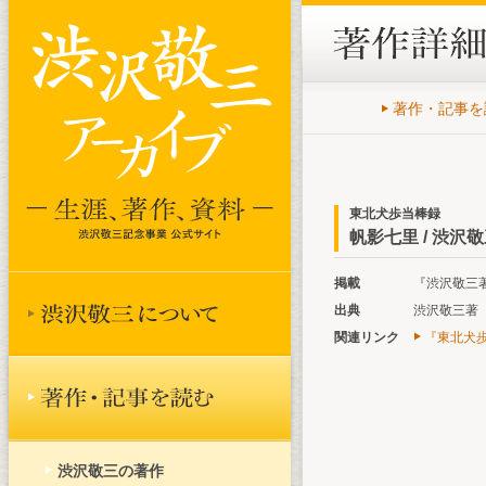
著作・記事を
東北犬歩当棒録
帆影七里 / 渋沢
掲載
『渋沢敬三著作
出典
渋沢敬三著『
関連リンク
『東北犬歩
渋沢敬三の著作