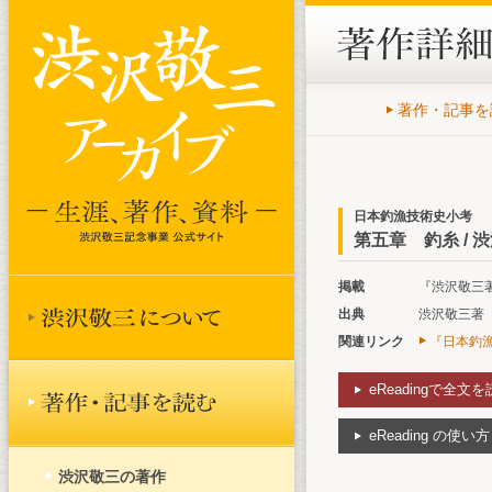
著作・記事を
日本釣漁技術史小考
第五章 釣糸 / 
掲載
『渋沢敬三著作
出典
渋沢敬三著『
関連リンク
『日本釣漁
eReadingで全文
eReading の使い方
渋沢敬三の著作