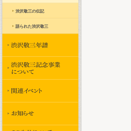
渋沢敬三の伝記
語られた渋沢敬三