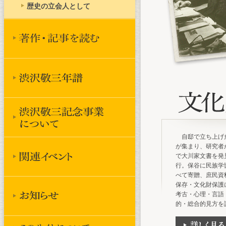
歴史の立会人として
自邸で立ち上げ
が集まり、研究者
で大川家文書を発
行。保谷に民族学
べて寄贈、庶民資
保存・文化財保護
考古・心理・言語
的・総合的見方を