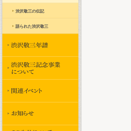
渋沢敬三の伝記
語られた渋沢敬三