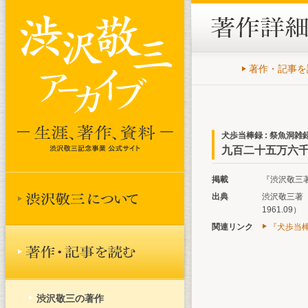
著作・記事を
犬歩当棒録 : 祭魚洞雑
九百二十五万六千人
掲載
『渋沢敬三著作
出典
渋沢敬三著『
1961.09）
関連リンク
『犬歩当棒
渋沢敬三の著作