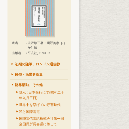
著者
渋沢敬三著；網野善彦［ほ
か］編
出版者
平凡社, 1993.07
初期の随筆、ロンドン通信抄
民俗・漁業史論集
財界活動、その他
訓示 : 日本銀行にて(昭和二十
年九月三日)
世界中を挙げての貯蓄時代
私と国際電電
国際電信電話株式会社第一回
全国局所長会議に際して