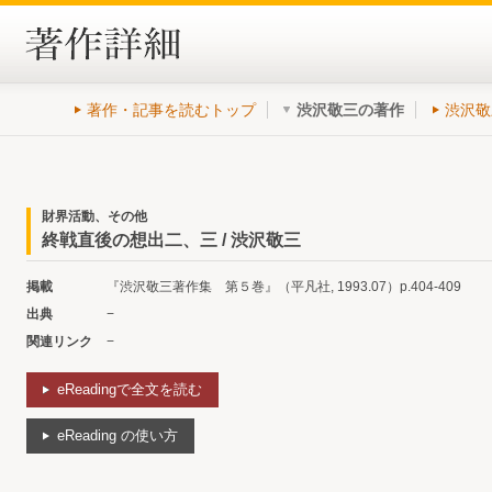
著作・記事を読むトップ
渋沢敬三の著作
渋沢敬
財界活動、その他
終戦直後の想出二、三 / 渋沢敬三
掲載
『渋沢敬三著作集 第５巻』（平凡社, 1993.07）p.404-409
出典
−
関連リンク
−
eReadingで全文を読む
eReading の使い方