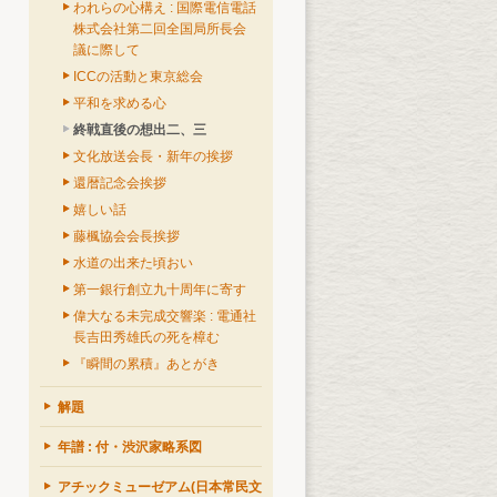
われらの心構え : 国際電信電話
株式会社第二回全国局所長会
議に際して
ICCの活動と東京総会
平和を求める心
終戦直後の想出二、三
文化放送会長・新年の挨拶
還暦記念会挨拶
嬉しい話
藤楓協会会長挨拶
水道の出来た頃おい
第一銀行創立九十周年に寄す
偉大なる未完成交響楽 : 電通社
長吉田秀雄氏の死を樟む
『瞬間の累積』あとがき
解題
年譜 : 付・渋沢家略系図
アチックミューゼアム(日本常民文