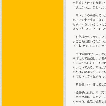
の懇望をうけて銀行業に
「悲しかった。ひどく悲
そういう心を持っていた
れている中で生きてきて
活をつくるというような
きない悲しいことであっ
「お父様が何を考えてい
女ごころに嫌いでなかっ
て、取りつくしまもなか
父は愛情のない人ではな
を惜しんで勉強し、学者
りの人たちに対してもわ
ないようである。それが
ちだけの部屋をつくると
ればどうしても生きられ
「希望書」の一節に父は
「登喜子には長い間、変
（木内良胤氏・母の兄）
なかった。生活の援助は