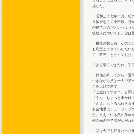
てることになった。そう
成した。
昭和三十七年十月、松の
う体が悪くて小田原に行
が建てたのだというよう
後始末についても、父は
最後の数日前、そのこと
も病室まできていただい
て「敬三」とサインした
「よく早くできたね。手
葬儀が終ってから一週間
つきながら父は一人で第
こみ上げて来て、
「ご旅行ですか？」と聞
「うん、ちょっと出かけ
「ええ、もちろん行きま
安全地帯にチューリップ
た。支えている父の身体
朝の光の中で涙がながれ
父は今でも好きだった旅