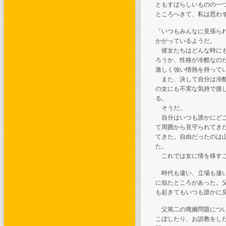
ともすばらしいものの一
ところへきて、私は思わ
「いつもみんなに見張ら
かがっているようだ。
彼女たちはどんな時にも
ろうか、性格が冷酷なの
激しく強い情熱を持って
また、決して自分は冷酷
の女にも不実な気持で接
る。
そうだ。
自分はいつも誰かにどこ
て周囲から見守られてき
てきた。自由だったのは
た。
これでは女に情を移すこ
時代も違い、立場も違い
に似たところがあった。
も起きてもいつも誰かに
父篤二の廃嫡問題につい
こぼしたり、お説教をし