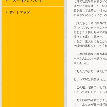
に見て牡鹿半島をドライ
浦という浜を通った。鮎
船を出して金華山へ行っ
の重さで沈みそうになっ
妹たちと一緒に関西に行
区に住んでいたときなど
るとよく子供たちや私の
踊りを披露して見せた。
いるが、素人目にもなか
と独特の風格をもった立
志摩の多徳島に御木本幸
木本さんは九十一歳だっ
書であった。
「あんたのおじいさんは
といって翁は哄笑された
この後、昭和二十七年に
くなったからしまってし
九十四歳の老齢でかくし
て、「あなたが日本銀行