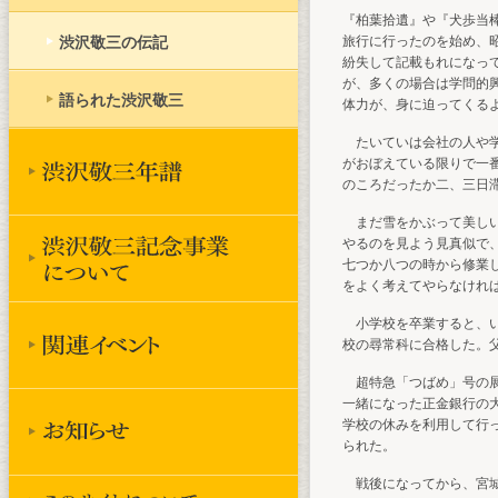
『柏葉拾遺』や『犬歩当
渋沢敬三の伝記
旅行に行ったのを始め、
紛失して記載もれになっ
が、多くの場合は学問的
語られた渋沢敬三
体力が、身に迫ってくる
たいていは会社の人や学
がおぼえている限りで一
のころだったか二、三日
まだ雪をかぶって美しい
やるのを見よう見真似で
七つか八つの時から修業
をよく考えてやらなけれ
小学校を卒業すると、い
校の尋常科に合格した。
超特急「つばめ」号の展
一緒になった正金銀行の
学校の休みを利用して行
られた。
戦後になってから、宮城