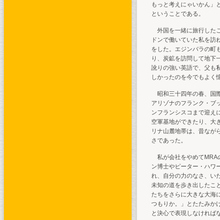
もっと考えにゃいかん」
ということである。
外国を一緒に旅行したこ
ドンで働いていた私を訪
をした。エジンバラの町
り、炭鉱を訪問して地下
訛りの強い英語で、父も
しかったのを今でもよく
昭和三十四年の春、国際
アリゾナのフランク・ブ
ンフランシスコまで迎え
空軍基地ができたり、大
リナ山麓地帯は、昔なが
さであった。
私が会社をやめてMRA
ン博士やピーター・ハワ
れ、自分の力のなさ、い
未知の道を歩き出したこ
たちをさらに大きな大海
つもりか。」とたたみか
と決心で表現しなければ