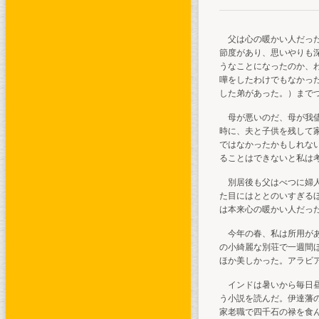
父は心の暖かい人だった
節度があり、思いやりも
うなことになったのか、
嘩をしたわけでもなかっ
した弟があった。）まで
母が悪いのだ、母が我儘
時に、夫と子供を残して
ではなかったかもしれな
ることはできないと私は
別居後も父はべつに婦人
た目にはととのいすぎる
は本来心の暖かい人だっ
今年の春、私は所用があ
の小綺麗な別荘で一週間
ほか美しかった。アラビ
インドは暑いから毎日昼
う小説を読んだ。伊達藩
家老職で四千石の禄を食