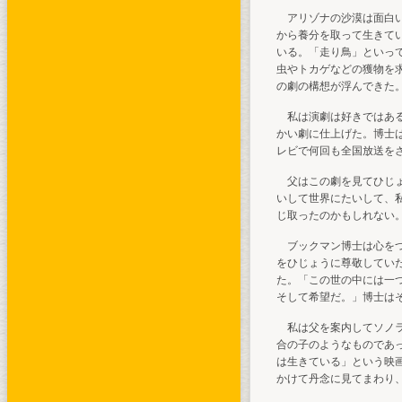
アリゾナの沙漠は面白い
から養分を取って生きて
いる。「走り鳥」といっ
虫やトカゲなどの獲物を
の劇の構想が浮んできた
私は演劇は好きではある
かい劇に仕上げた。博士
レビで何回も全国放送を
父はこの劇を見てひじょ
いして世界にたいして、
じ取ったのかもしれない
ブックマン博士は心をつ
をひじょうに尊敬してい
た。「この世の中には一
そして希望だ。」博士は
私は父を案内してソノラ
合の子のようなものであ
は生きている」という映
かけて丹念に見てまわり