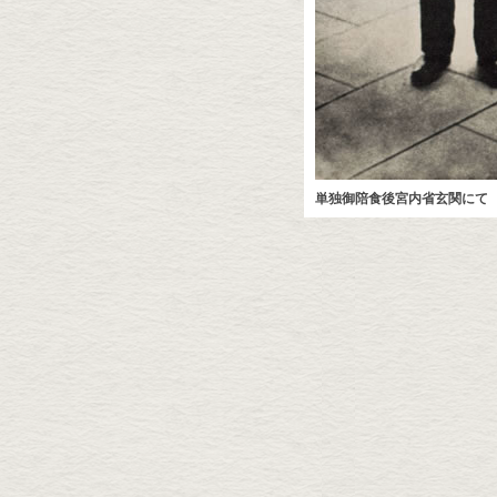
単独御陪食後宮内省玄関にて 1